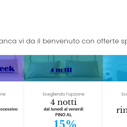
ianca vi da il benvenuto con offerte sp
one
Scegliendo l’opzione
Sc
4 notti
ri
uccessivo
dal lunedì al venerdì
FINO AL
15%