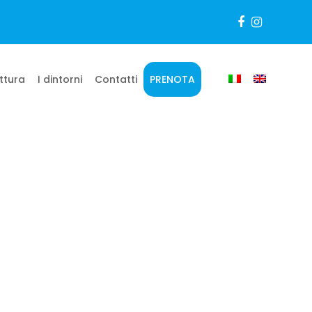
Facebook
Instagr
uttura
I dintorni
Contatti
PRENOTA