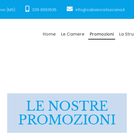
ovo (MS)
339 8551635
info@cabianca.toscana.it
Home
Le Camere
Promozioni
La Str
LE NOSTRE
PROMOZIONI