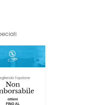
eciali
egliendo l’opzione
Non
mborsabile
ottieni
FINO AL