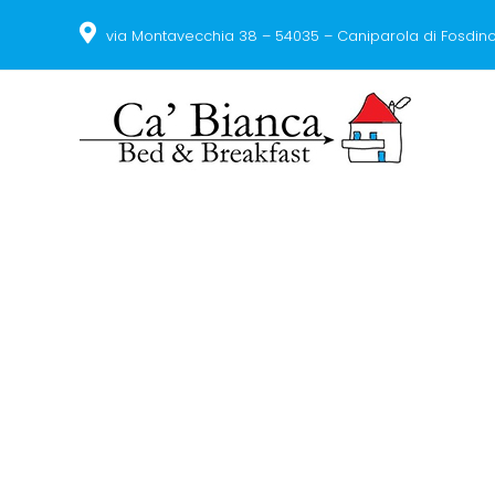
via Montavecchia 38 – 54035 – Caniparola di Fosdin