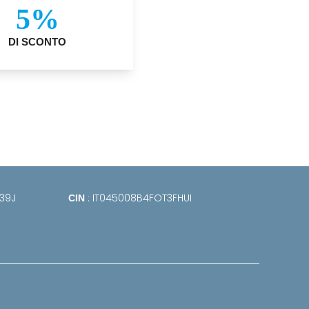
5%
DI SCONTO
39J
: IT045008B4FOT3FHUI
CIN