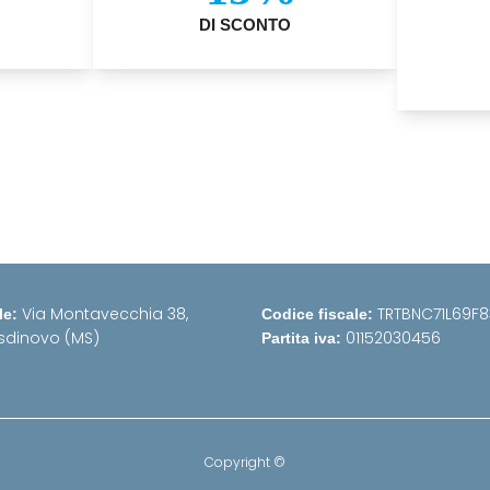
DI SCONTO
Via Montavecchia 38,
TRTBNC71L69F8
le:
Codice fiscale:
sdinovo (MS)
01152030456
Partita iva:
Copyright ©