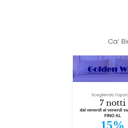
Ca’ B
Scegliendo l’opzi
7 notti
dal venerdì al venerdì s
FINO AL
15%