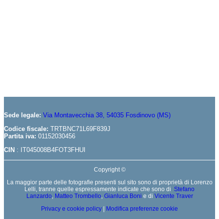
Sede legale:
Via Montavecchia 38, 54035 Fosdinovo (MS)
Codice fiscale:
TRTBNC71L69F839J
Partita iva:
01152030456
CIN
: IT045008B4FOT3FHUI
Copyright ©
La maggior parte delle fotografie presenti sul sito sono di proprietà di Lorenzo
Lelli, tranne quelle espressamente indicate che sono di
Stefano
Lanzardo
,
Matteo Trombello
,
Gianluca Boni
e di
Vicente Traver
Privacy e cookie policy
|
Modifica preferenze cookie