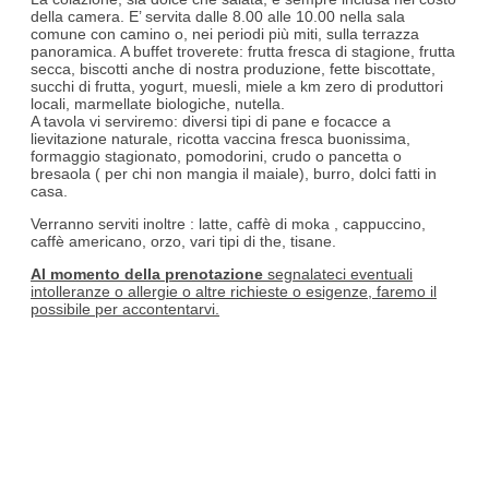
della camera. E’ servita dalle 8.00 alle 10.00 nella sala
comune con camino o, nei periodi più miti, sulla terrazza
panoramica. A buffet troverete: frutta fresca di stagione, frutta
secca, biscotti anche di nostra produzione, fette biscottate,
succhi di frutta, yogurt, muesli, miele a km zero di produttori
locali, marmellate biologiche, nutella.
A tavola vi serviremo: diversi tipi di pane e focacce a
lievitazione naturale, ricotta vaccina fresca buonissima,
formaggio stagionato, pomodorini, crudo o pancetta o
bresaola ( per chi non mangia il maiale), burro, dolci fatti in
casa.
Verranno serviti inoltre : latte, caffè di moka , cappuccino,
caffè americano, orzo, vari tipi di the, tisane.
Al momento della prenotazione
segnalateci eventuali
intolleranze o allergie o altre richieste o esigenze, faremo il
possibile per accontentarvi.