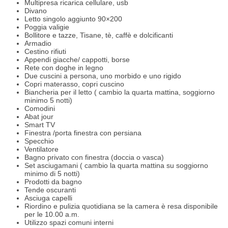
Multipresa ricarica cellulare, usb
Divano
Letto singolo aggiunto 90×200
Poggia valigie
Bollitore e tazze, Tisane, tè, caffè e dolcificanti
Armadio
Cestino rifiuti
Appendi giacche/ cappotti, borse
Rete con doghe in legno
Due cuscini a persona, uno morbido e uno rigido
Copri materasso, copri cuscino
Biancheria per il letto ( cambio la quarta mattina, soggiorno
minimo 5 notti)
Comodini
Abat jour
Smart TV
Finestra /porta finestra con persiana
Specchio
Ventilatore
Bagno privato con finestra (doccia o vasca)
Set asciugamani ( cambio la quarta mattina su soggiorno
minimo di 5 notti)
Prodotti da bagno
Tende oscuranti
Asciuga capelli
Riordino e pulizia quotidiana se la camera è resa disponibile
per le 10.00 a.m.
Utilizzo spazi comuni interni