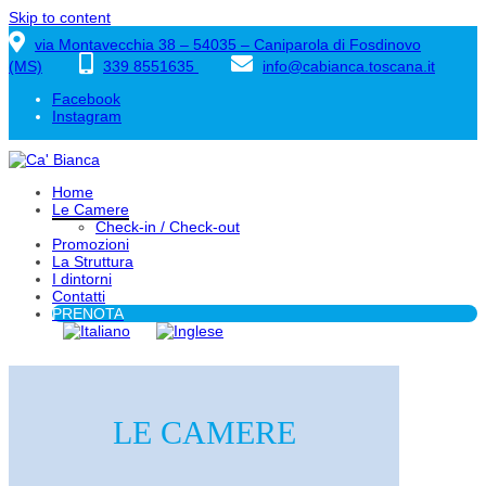
Skip to content
via Montavecchia 38 – 54035 – Caniparola di Fosdinovo
(MS)
339 8551635
info@cabianca.toscana.it
Facebook
Instagram
Home
Le Camere
Check-in / Check-out
Promozioni
La Struttura
I dintorni
Contatti
PRENOTA
LE CAMERE