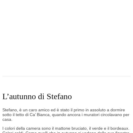
L’autunno di Stefano
Stefano, è un caro amico ed è stato il primo in assoluto a dormire
sotto il tetto di Ca’ Bianca, quando ancora i muratori circolavano per
casa.
I colori della camera sono il mattone bruciato, il verde e il bordeaux.
Colori caldi, Come quelli che in autunno si vedono dalle sue finestre.